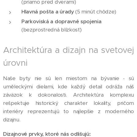
(priamo pred dverami)
Hlavná pošta a úrady
(5 minút chôdze)
Parkoviská a dopravné spojenia
(bezprostredná blízkosť)
Architektúra a dizajn na svetovej
úrovni
Naše byty nie sú len miestom na bývanie - sú
uměleckými dielami, kde každý detail odráža náš
záväzok k dokonalosti. Architektúra komplexu
rešpektuje historický charakter lokality, pričom
interiéry reprezentujú to najlepšie z moderného
dizajnu.
Dizajnové prvky, ktoré nás odlišujú: