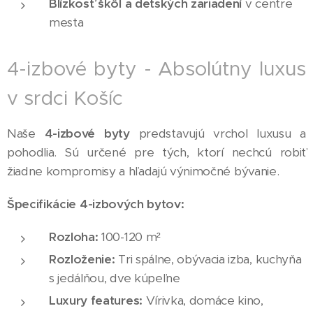
Blízkosť škôl a detských zariadení
v centre
mesta
4-izbové byty - Absolútny luxus
v srdci Košíc
Naše
4-izbové byty
predstavujú vrchol luxusu a
pohodlia. Sú určené pre tých, ktorí nechcú robiť
žiadne kompromisy a hľadajú výnimočné bývanie.
Špecifikácie 4-izbových bytov:
Rozloha:
100-120 m²
Rozloženie:
Tri spálne, obývacia izba, kuchyňa
s jedálňou, dve kúpeľne
Luxury features:
Vírivka, domáce kino,