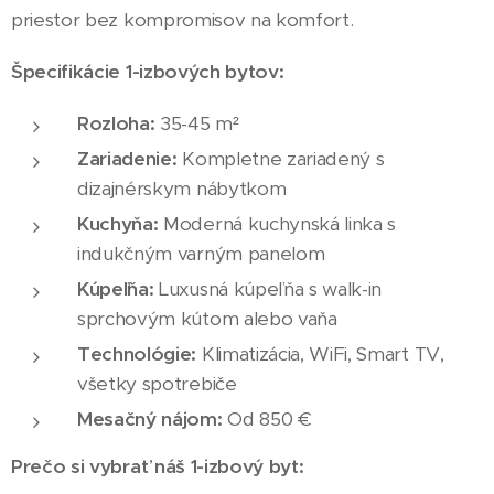
priestor bez kompromisov na komfort.
Špecifikácie 1-izbových bytov:
Rozloha:
35-45 m²
Zariadenie:
Kompletne zariadený s
dizajnérskym nábytkom
Kuchyňa:
Moderná kuchynská linka s
indukčným varným panelom
Kúpeľňa:
Luxusná kúpeľňa s walk-in
sprchovým kútom alebo vaňa
Technológie:
Klimatizácia, WiFi, Smart TV,
všetky spotrebiče
Mesačný nájom:
Od 850 €
Prečo si vybrať náš 1-izbový byt: