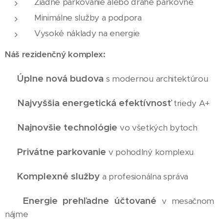
Žiadne parkovanie alebo drahé parkovné
Minimálne služby a podpora
Vysoké náklady na energie
Náš rezidenčný komplex:
Úplne nová budova
✅
s modernou architektúrou
Najvyššia energetická efektívnosť
✅
triedy A+
Najnovšie technológie
✅
vo všetkých bytoch
Privátne parkovanie
✅
v pohodlný komplexu
Komplexné služby
✅
a profesionálna správa
Energie prehľadne účtované
✅
v mesačnom
nájme