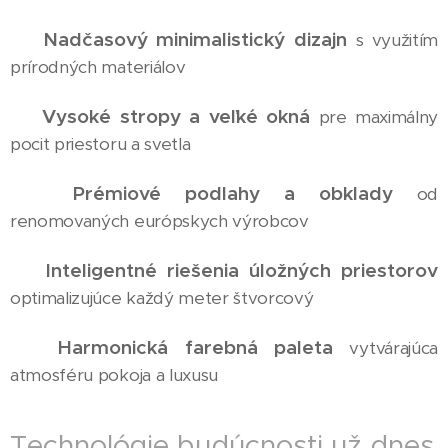
Nadčasový minimalistický dizajn
✅
s využitím
prírodných materiálov
Vysoké stropy a veľké okná
✅
pre maximálny
pocit priestoru a svetla
Prémiové podlahy a obklady
✅
od
renomovaných európskych výrobcov
Inteligentné riešenia úložných priestorov
✅
optimalizujúce každý meter štvorcový
Harmonická farebná paleta
✅
vytvárajúca
atmosféru pokoja a luxusu
Technológie budúcnosti už dnes