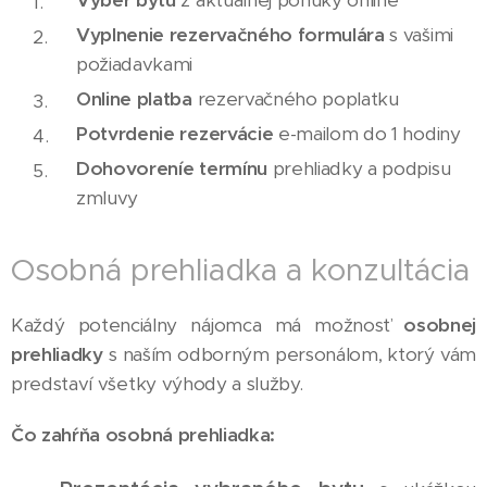
Výber bytu
z aktuálnej ponuky online
Vyplnenie rezervačného formulára
s vašimi
požiadavkami
Online platba
rezervačného poplatku
Potvrdenie rezervácie
e-mailom do 1 hodiny
Dohovoreníe termínu
prehliadky a podpisu
zmluvy
Osobná prehliadka a konzultácia
Každý potenciálny nájomca má možnosť
osobnej
prehliadky
s naším odborným personálom, ktorý vám
predstaví všetky výhody a služby.
Čo zahŕňa osobná prehliadka: