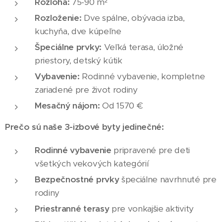
Rozloha:
75-90 m²
Rozloženie:
Dve spálne, obývacia izba,
kuchyňa, dve kúpeľne
Špeciálne prvky:
Veľká terasa, úložné
priestory, detský kútik
Vybavenie:
Rodinné vybavenie, kompletne
zariadené pre život rodiny
Mesačný nájom:
Od 1570 €
Prečo sú naše 3-izbové byty jedinečné:
Rodinné vybavenie
pripravené pre deti
všetkých vekových kategórií
Bezpečnostné prvky
špeciálne navrhnuté pre
rodiny
Priestranné terasy
pre vonkajšie aktivity