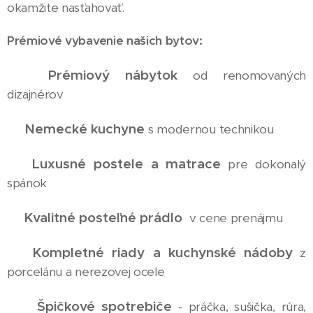
okamžite nasťahovať.
Prémiové vybavenie našich bytov:
Prémiový nábytok
✅
od renomovaných
dizajnérov
Nemecké kuchyne
✅
s modernou technikou
Luxusné postele a matrace
✅
pre dokonalý
spánok
Kvalitné posteľné prádlo
✅
v cene prenájmu
Kompletné riady a kuchynské nádoby
✅
z
porcelánu a nerezovej ocele
Špičkové spotrebiče
✅
- práčka, sušička, rúra,