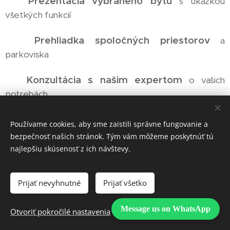
Prezentácia vybraného bytu
✅
s ukážkou
všetkých funkcií
Prehliadka spoločných priestorov
✅
a
parkoviska
Konzultácia s našim expertom
✅
o vašich
potrebách
Informácie o lokalite
✅
a dostupných službách
Používame cookies, aby sme zaistili správne fungovanie a
bezpečnosť našich stránok. Tým vám môžeme poskytnúť tú
Možnosť úpravy
✅
vybraného vybavenia podľa
najlepšiu skúsenosť z ich návštevy.
preferencií
Prijať nevyhnutné
Prijať všetko
Zodpovedanie všetkých otázok
✅
týkajúcich sa
prenájmu
Message us on WhatsApp
Otvoriť pokročilé nastavenia