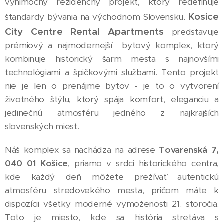
výnimočný rezidenčný projekt, ktorý redefinuje
Kosice
štandardy bývania na východnom Slovensku.
City Centre Rental Apartments
predstavuje
prémiový a najmodernejší bytový komplex, ktorý
kombinuje historický šarm mesta s najnovšími
technológiami a špičkovými službami. Tento projekt
nie je len o prenájme bytov - je to o vytvorení
životného štýlu, ktorý spája komfort, eleganciu a
jedinečnú atmosféru jedného z najkrajších
slovenských miest.
Náš komplex sa nachádza na adrese
Tovarenská 7,
040 01 Košice
, priamo v srdci historického centra,
kde každý deň môžete prežívať autentickú
atmosféru stredovekého mesta, pričom máte k
dispozícii všetky moderné vymoženosti 21. storočia.
Toto je miesto, kde sa história stretáva s