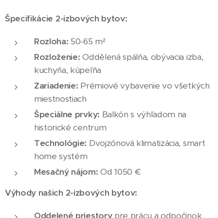
Špecifikácie 2-izbových bytov:
Rozloha:
50-65 m²
Rozloženie:
Oddělená spálňa, obývacia izba,
kuchyňa, kúpeľňa
Zariadenie:
Prémiové vybavenie vo všetkých
miestnostiach
Špeciálne prvky:
Balkón s výhľadom na
historické centrum
Technológie:
Dvojzónová klimatizácia, smart
home systém
Mesačný nájom:
Od 1050 €
Výhody našich 2-izbových bytov:
Oddelené priestory
pre prácu a odpočinok