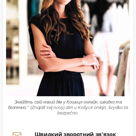
Знайдіть свій новий дім у Кошице онлайн, швидко та
безпечно.“ (Znajdiť svij novyj dim u Košyce onlajn, švydko ta
bezpečno.
Швидкий зворотний зв'язок