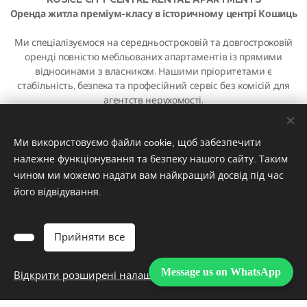
Оренда житла преміум-класу в історичному центрі Кошиць
Ми спеціалізуємося на середньостроковій та довгостроковій
оренді повністю мебльованих апартаментів із прямими
відносинами з власником. Нашими пріоритетами є
стабільність, безпека та професійний сервіс без комісій для
агентств нерухомості.
Адреса резиденції:
Továrenská 7, 040 01 Košice, Slovakia
Відносини оренди регулюються Загальними положеннями та
Ми використовуємо файли cookie, щоб забезпечити
умовами (GTC), які є невід'ємною частиною процесу
належне функціонування та безпеку нашого сайту. Таким
бронювання.
чином ми можемо надати вам найкращий досвід під час
його відвідування.
© 2026 Košice City Centre Rental Apartments. Усі права
захищені.
Файли cookie
Прийняти все
Мови
Message us on WhatsApp
Відкрити розширені налаштування
Slovenčina
English
Deutsch
Polski
Українська
Español
Знайдіть нас у Google